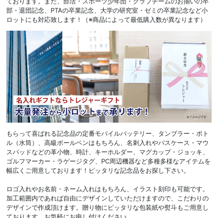
ております。また、部活・スポーツ少年団・クラブチームのお揃いの卒
部・退団記念、PTAの卒業記念、大学の研究室・ゼミの卒業記念など小
ロットにも対応致します！（※商品によって最低購入数が異なります）
もらって喜ばれる記念品の定番モバイルバッテリー、タンブラー・ボト
ル（水筒）、高級ボールペンはもちろん、名刺入れやパスケース・マウ
スパッドなどの革小物、時計、キーホルダー、マグカップ・ジョッキ、
ゴルフマーカー・ラゲージタグ、PC周辺機器など多種多様なアイテムを
幅広くご用意しております！ピッタリな記念品をお探し下さい。
ロゴ入れやお名前・ネーム入れはもちろん、イラスト刻印も可能です。
加工範囲内であれば自由にデザインしていただけますので、こだわりの
デザインで作成頂けます。贈り物にピッタリな包装紙や熨斗もご用意し
ております。お気軽にお申し付けください。