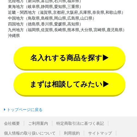
北陸地方（新潟県,富山県,石川県,福井県）
東海地方（岐阜県,静岡県,愛知県,三重県）
近畿・関西地方（滋賀県,京都府,大阪府,兵庫県,奈良県,和歌山県）
中国地方（鳥取県,島根県,岡山県,広島県,山口県）
四国地方（徳島県,香川県,愛媛県,高知県）
九州地方（福岡県,佐賀県,長崎県,熊本県,大分県,宮崎県,鹿児島県）
沖縄県
名入れする商品を探す▶
まずは相談してみたい▶
トップページに戻る
会社概要
ご利用案内
特定商取引法に基づく表記
個人情報の取り扱いについて
利用規約
サイトマップ