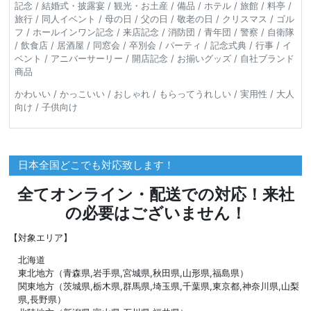
記念 / 結婚式・披露宴 / 観光・お土産 / 備品 / ホテル / 旅館 / 料亭 /
旅行 / 同人イベント / 母の日 / 父の日 / 敬老の日 / クリスマス / ゴル
フ / ホールインワン記念 / 来店記念 / 消防団 / 青年団 / 警察 / 自衛隊
/ 飲食店 / 居酒屋 / 同窓会 / 卒別会 / パーティ / 記念式典 / 行事 / イ
ベント / アニバーサーリー / 開店記念 / お揃いグッズ / 自社ブランド
商品
かわいい / かっこいい / おしゃれ / もらってうれしい / 実用性 / 大人
向け / 子供向け
日本全国どこでも対応致します！
全てオンライン・配送での対応！来社
の必要はございません！
【対象エリア】
北海道
東北地方（青森県,岩手県,宮城県,秋田県,山形県,福島県）
関東地方（茨城県,栃木県,群馬県,埼玉県,千葉県,東京都,神奈川県,山梨
県,長野県）