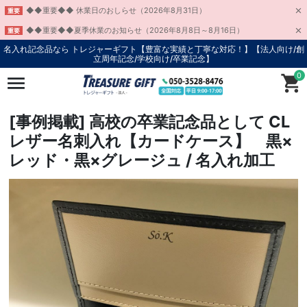
◆◆重要◆◆ 休業日のおしらせ（2026年8月31日）
重要
◆◆重要◆◆夏季休業のお知らせ（2026年8月8日～8月16日）
重要
名入れ記念品なら トレジャーギフト【豊富な実績と丁寧な対応！】
【法人向け/創
立周年記念/学校向け/卒業記念】
0
[事例掲載] 高校の卒業記念品として CL
レザー名刺入れ【カードケース】 黒×
レッド・黒×グレージュ / 名入れ加工